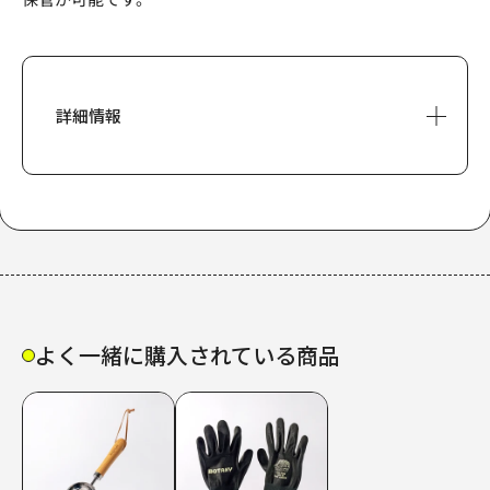
詳細情報
サイズ
W85×H330×D40mm
素材
よく一緒に購入されている商品
アッシュウッド、18-0ステンレス
スチール