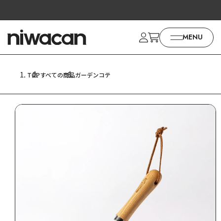
コンテ
ンツに
進む
MENU
商品情
報にス
TOP
すべての商品
ガーデンコテ
キップ