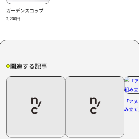
減
増
ガーデンスコップ
ら
や
2,200円
す
す
関連する記事
「アメ
み立て