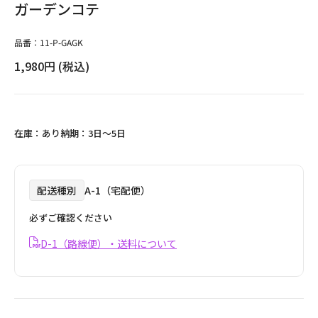
ガーデンコテ
品番：
11-P-GAGK
通
1,980円
(税込)
常
価
格
在庫：
あり
納期：
3日〜5日
配送種別
A-1（宅配便）
必ずご確認ください
D-1（路線便）・送料について