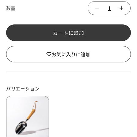
数量
ガ
ガ
ー
ー
カートに追加
デ
デ
ン
ン
お気に入りに追加
コ
コ
テ
テ
の
の
バリエーション
数
数
量
量
を
を