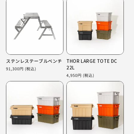
価
価
格
格
ステンレステーブルベンチ
THOR LARGE TOTE DC
22L
通
91,300円
(税込)
常
通
4,950円
(税込)
価
常
格
価
格