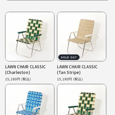
SOLD OUT
LAWN CHAIR CLASSIC
LAWN CHAIR CLASSIC
(Charleston)
(Tan Stripe)
通
15,180円
(税込)
通
15,180円
(税込)
常
常
価
価
格
格