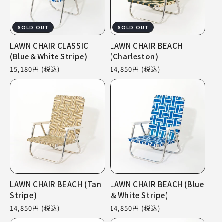
SOLD OUT
SOLD OUT
LAWN CHAIR CLASSIC
LAWN CHAIR BEACH
(Blue＆White Stripe)
(Charleston)
通
15,180円
(税込)
通
14,850円
(税込)
常
常
価
価
格
格
LAWN CHAIR BEACH (Tan
LAWN CHAIR BEACH (Blue
Stripe)
＆White Stripe)
通
14,850円
(税込)
通
14,850円
(税込)
常
常