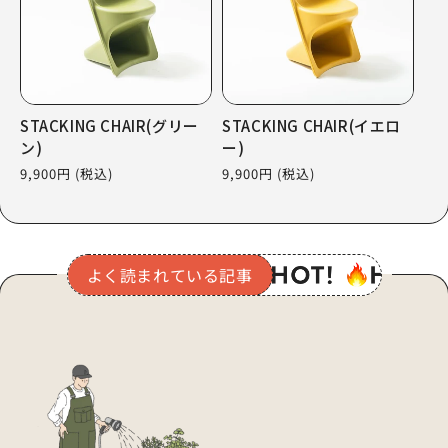
STACKING CHAIR(グリー
STACKING CHAIR(イエロ
ン)
ー)
通
9,900円
(税込)
通
9,900円
(税込)
常
常
価
価
格
格
よく読まれている記事