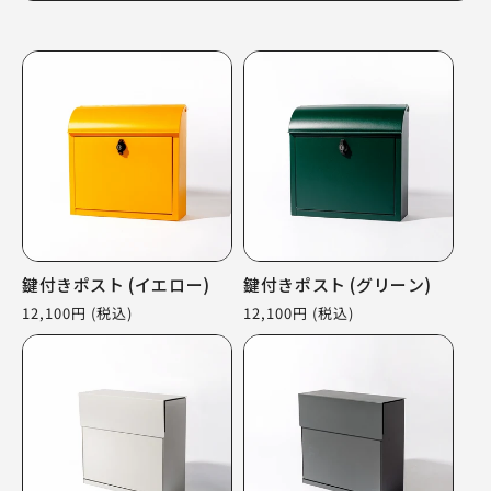
鍵付きポスト (イエロー)
鍵付きポスト (グリーン)
通
12,100円
(税込)
通
12,100円
(税込)
常
常
価
価
格
格